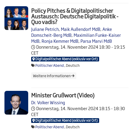
Policy Pitches & Digitalpolitischer
Austausch: Deutsche Digitalpolitik -
Quo vadis?
Juliane Petrich
,
Maik Außendorf MdB
,
Anke
Domscheit-Berg MdB
,
Maximilian Funke-Kaiser
MdB
,
Ronja Kemmer MdB
,
Parsa Marvi MdB
Donnerstag, 14. November 2024
18:30 - 19:15
CET
Digitalpolitischer Abend (exklusiv vor Ort)
Politischer Abend
, Deutsch
Weitere Informationen
Minister Grußwort (Video)
Dr. Volker Wissing
Donnerstag, 14. November 2024
18:15 - 18:30
CET
Digitalpolitischer Abend (exklusiv vor Ort)
Politischer Abend
, Deutsch