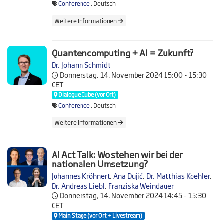
Conference
, Deutsch
Weitere Informationen
Quantencomputing + AI = Zukunft?
Dr. Johann Schmidt
Donnerstag, 14. November 2024
15:00 - 15:30
CET
Dialogue Cube (vor Ort)
Conference
, Deutsch
Weitere Informationen
AI Act Talk: Wo stehen wir bei der
nationalen Umsetzung?
Johannes Kröhnert
,
Ana Dujić
,
Dr. Matthias Koehler
,
Dr. Andreas Liebl
,
Franziska Weindauer
Donnerstag, 14. November 2024
14:45 - 15:30
CET
Main Stage (vor Ort + Livestream)