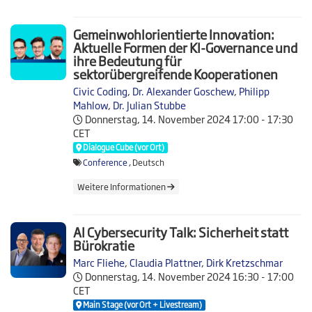
Gemeinwohlorientierte Innovation:
Aktuelle Formen der KI-Governance und
ihre Bedeutung für
sektorübergreifende Kooperationen
Civic Coding
,
Dr. Alexander Goschew
,
Philipp
Mahlow
,
Dr. Julian Stubbe
Donnerstag, 14. November 2024
17:00 - 17:30
CET
Dialogue Cube (vor Ort)
Conference
, Deutsch
Weitere Informationen
AI Cybersecurity Talk: Sicherheit statt
Bürokratie
Marc Fliehe
,
Claudia Plattner
,
Dirk Kretzschmar
Donnerstag, 14. November 2024
16:30 - 17:00
CET
Main Stage (vor Ort + Livestream)