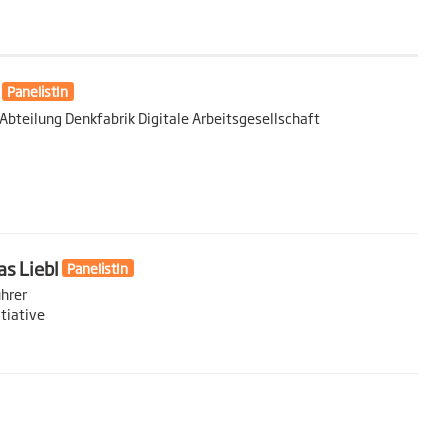
PanelistIn
 Abteilung Denkfabrik Digitale Arbeitsgesellschaft
as Liebl
PanelistIn
hrer
itiative