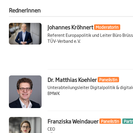
RednerInnen
Johannes Kröhnert
ModeratorIn
Referent Europapolitik und Leiter Büro Brüss
TÜV-Verband e.V.
Dr. Matthias Koehler
PanelistIn
Unterabteilungsleiter Digitalpolitik & digita
BMWK
Franziska Weindauer
PanelistIn
Part
CEO