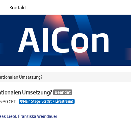
r
Kontakt
r nationalen Umsetzung?
 nationalen Umsetzung?
Beendet
15:30 CET
Main Stage (vor Ort + Livestream)
eas Liebl
,
Franziska Weindauer