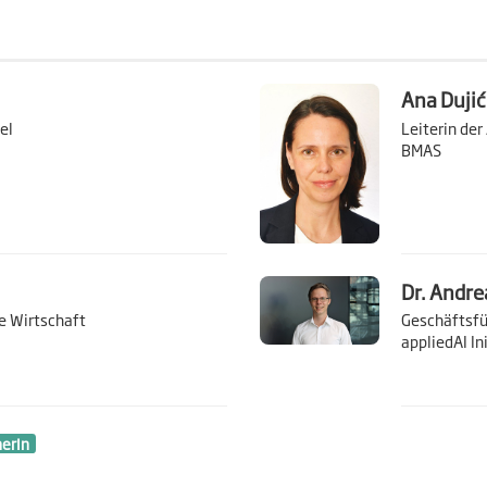
Ana Dujić
el
Leiterin der
BMAS
Dr. Andre
le Wirtschaft
Geschäftsfü
appliedAI In
nerIn