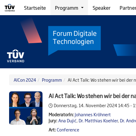
Startseite
Programm
Speaker
Partne
AICon 2024
Programm
AI Act Talk: Wo stehen wir bei de
AI Act Talk: Wo stehen wir bei der
Donnerstag, 14. November 2024
14:45 - 
ModeratorIn:
Johannes Kröhnert
Jury:
Ana Dujić
,
Dr. Matthias Koehler
,
Dr. Andr
Art:
Conference