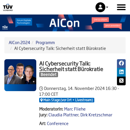
AICon 2024
Programm
AI Cybersecurity Talk: Sicherheit statt Bürokratie
AI Cybersecurity Talk:
Sicherheit statt Bürokratie
Beendet
Donnerstag, 14. November 2024
16:30 -
17:00 CET
Main Stage (vor Ort + Livestream)
ModeratorIn:
Marc Fliehe
Jury:
Claudia Plattner
,
Dirk Kretzschmar
Art:
Conference