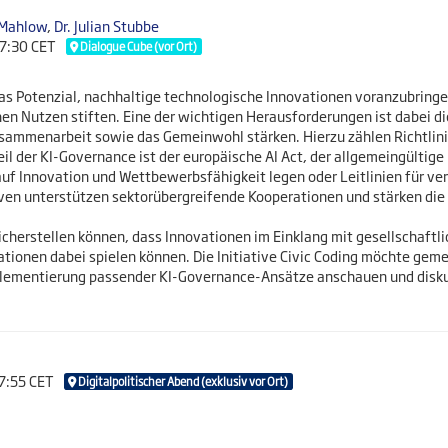
 Mahlow
,
Dr. Julian Stubbe
17:30 CET
Dialogue Cube (vor Ort)
s Potenzial, nachhaltige technologische Innovationen voranzubring
n Nutzen stiften. Eine der wichtigen Herausforderungen ist dabei 
sammenarbeit sowie das Gemeinwohl stärken. Hierzu zählen Richtlinie
eil der KI-Governance ist der europäische AI Act, der allgemeingülti
f Innovation und Wettbewerbsfähigkeit legen oder Leitlinien für vera
ativen unterstützen sektorübergreifende Kooperationen und stärken d
sicherstellen können, dass Innovationen im Einklang mit gesellschaft
tionen dabei spielen können. Die Initiative Civic Coding möchte gem
plementierung passender KI-Governance-Ansätze anschauen und disku
17:55 CET
Digitalpolitischer Abend (exklusiv vor Ort)