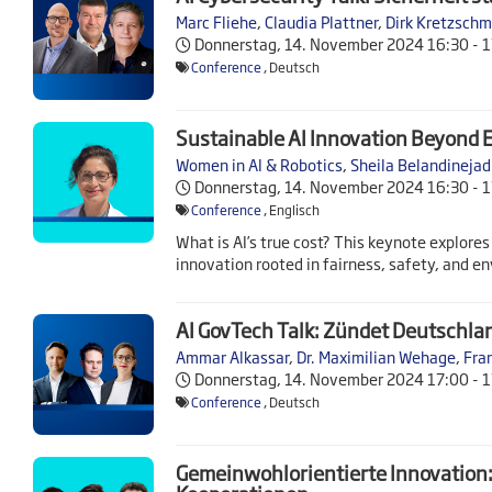
Marc Fliehe
,
Claudia Plattner
,
Dirk Kretzschm
Donnerstag, 14. November 2024
16:30 - 
Conference
, Deutsch
Sustainable AI Innovation Beyond E
Women in AI & Robotics
,
Sheila Belandinejad
Donnerstag, 14. November 2024
16:30 - 
Conference
, Englisch
What is AI’s true cost? This keynote explores
innovation rooted in fairness, safety, and en
AI GovTech Talk: Zündet Deutschla
Ammar Alkassar
,
Dr. Maximilian Wehage
,
Fra
Donnerstag, 14. November 2024
17:00 - 
Conference
, Deutsch
Gemeinwohlorientierte Innovation: