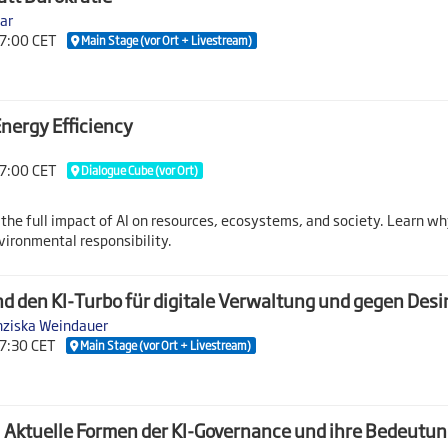
ar
17:00 CET
Main Stage (vor Ort + Livestream)
nergy Efficiency
17:00 CET
Dialogue Cube (vor Ort)
 the full impact of AI on resources, ecosystems, and society. Learn wh
vironmental responsibility.
nd den KI-Turbo für digitale Verwaltung und gegen Des
nziska Weindauer
17:30 CET
Main Stage (vor Ort + Livestream)
 Aktuelle Formen der KI-Governance und ihre Bedeutun