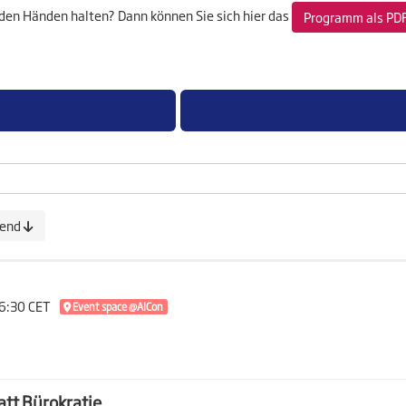
den Händen halten? Dann können Sie sich hier das
Programm als PD
gend
16:30 CET
Event space @AICon
att Bürokratie