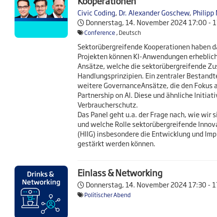
Kooperationen
Civic Coding
,
Dr. Alexander Goschew
,
Philipp
Donnerstag, 14. November 2024
17:00 - 
Conference
, Deutsch
Sektorübergreifende Kooperationen haben da
Projekten können KI-Anwendungen erhebliche
Ansätze, welche die sektorübergreifende Zu
Handlungsprinzipien. Ein zentraler Bestandt
weitere GovernanceAnsätze, die den Fokus au
Partnership on AI. Diese und ähnliche Initi
Verbraucherschutz.
Das Panel geht u.a. der Frage nach, wie wir 
und welche Rolle sektorübergreifende Innova
(HIIG) insbesondere die Entwicklung und Im
gestärkt werden können.
Einlass & Networking
Donnerstag, 14. November 2024
17:30 - 
Politischer Abend