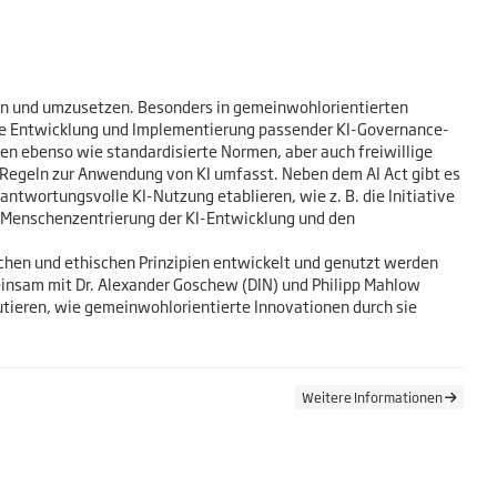
en und umzusetzen. Besonders in gemeinwohlorientierten
die Entwicklung und Implementierung passender KI-Governance-
n ebenso wie standardisierte Normen, aber auch freiwillige
ge Regeln zur Anwendung von KI umfasst. Neben dem AI Act gibt es
ntwortungsvolle KI-Nutzung etablieren, wie z. B. die Initiative
ie Menschenzentrierung der KI-Entwicklung und den
lichen und ethischen Prinzipien entwickelt und genutzt werden
einsam mit Dr. Alexander Goschew (DIN) und Philipp Mahlow
tieren, wie gemeinwohlorientierte Innovationen durch sie
Weitere Informationen