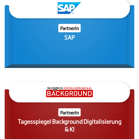
PartnerIn
SAP
PartnerIn
Tagesspiegel Background Digitalisierung
& KI