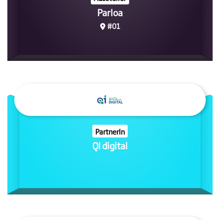
Parloa
#01
PartnerIn
QI digital