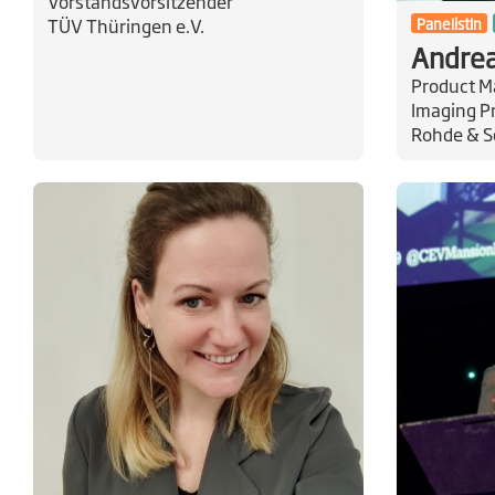
Vorstandsvorsitzender
PanelistIn
TÜV Thüringen e.V.
Andrea
Product 
Imaging P
Rohde & 