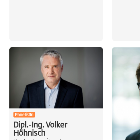
PanelistIn
Dipl.-Ing. Volker
Höhnisch