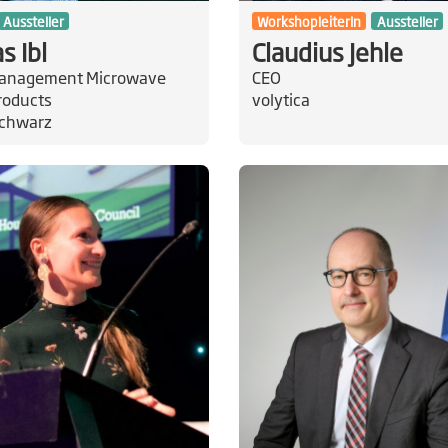
Aussteller
WorkshopleiterIn
Aussteller
s Ibl
Claudius Jehle
Management Microwave
CEO
roducts
volytica
Schwarz