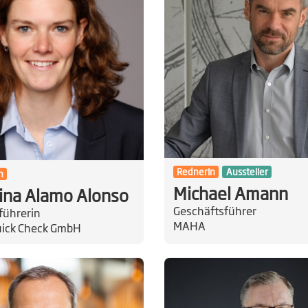
RednerIn
Aussteller
n
Michael Amann
ina Alamo Alonso
Geschäftsführer
führerin
MAHA
uick Check GmbH