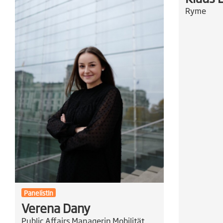
Ryme
PanelistIn
Verena Dany
Public Affairs Managerin Mobilität