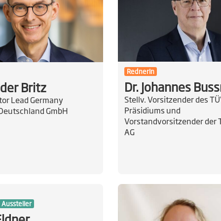
RednerIn
Dr. Johannes Bus
der Britz
Stellv. Vorsitzender des T
ctor Lead Germany
Präsidiums und
 Deutschland GmbH
Vorstandvorsitzender der
AG
Aussteller
Eldner