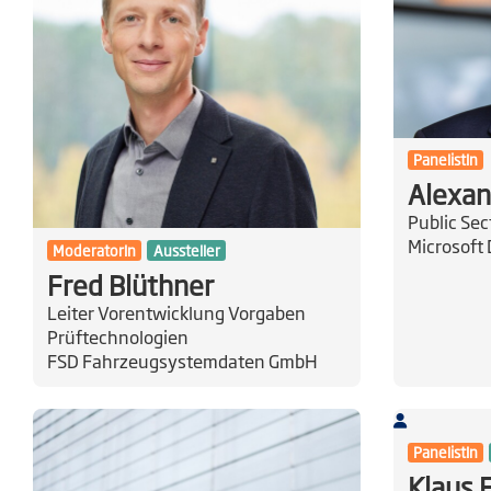
PanelistIn
Alexan
Public Se
Microsoft
ModeratorIn
Aussteller
Fred Blüthner
Leiter Vorentwicklung Vorgaben
Prüftechnologien
FSD Fahrzeugsystemdaten GmbH
PanelistIn
Klaus 