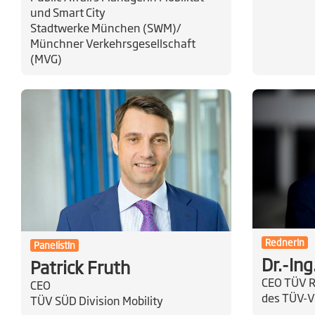
und Smart City
Stadtwerke München (SWM)/
Münchner Verkehrsgesellschaft
(MVG)
RednerIn
PanelistIn
Dr.-Ing
Patrick Fruth
CEO TÜV R
CEO
des TÜV-V
TÜV SÜD Division Mobility