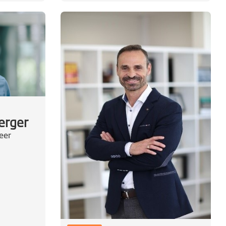
erger
eer