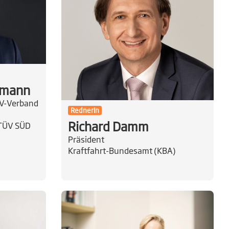
smann
ÜV-Verband
RednerIn
Richard Damm
 TÜV SÜD
Präsident
Kraftfahrt-Bundesamt (KBA)