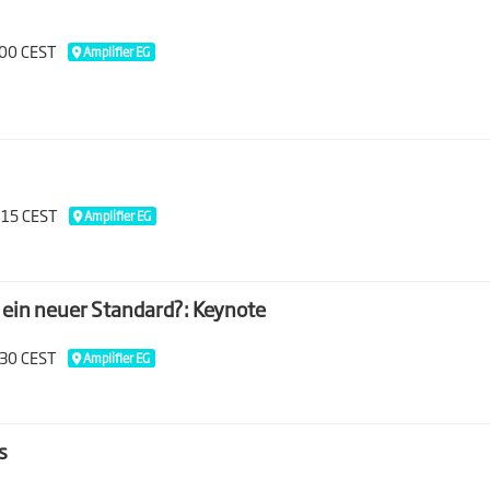
:00 CEST
Amplifier EG
:15 CEST
Amplifier EG
ein neuer Standard?: Keynote
:30 CEST
Amplifier EG
s