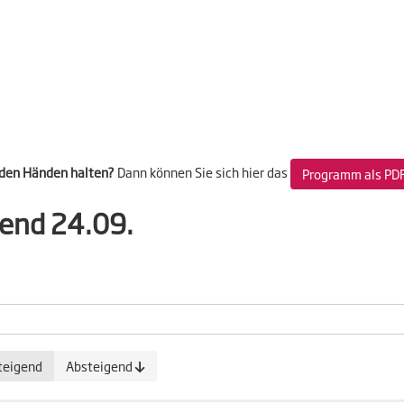
 den Händen halten?
Dann können Sie sich hier das
Programm als PD
bend 24.09.
teigend
Absteigend