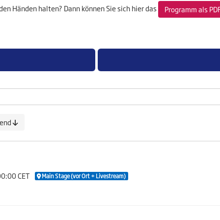
den Händen halten? Dann können Sie sich hier das
Programm als PD
gend
00:00 CET
Main Stage (vor Ort + Livestream)