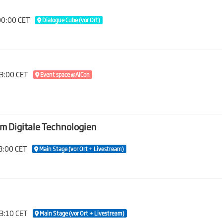
00:00 CET
Dialogue Cube (vor Ort)
13:00 CET
Event space @AICon
m Digitale Technologien
13:00 CET
Main Stage (vor Ort + Livestream)
13:10 CET
Main Stage (vor Ort + Livestream)