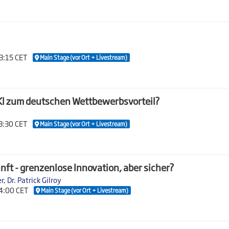
13:15 CET
Main Stage (vor Ort + Livestream)
e KI zum deutschen Wettbewerbsvorteil?
13:30 CET
Main Stage (vor Ort + Livestream)
nft - grenzenlose Innovation, aber sicher?
er
,
Dr. Patrick Gilroy
14:00 CET
Main Stage (vor Ort + Livestream)