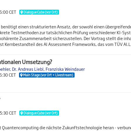
15:00 CET
Dialogue Cube (vor Ort)
benötigt einen strukturierten Ansatz, der sowohl einen übergreifend
onkrete Testmethoden zur tatsächlichen Prüfung verschiedener KI-Syst
 kohärente Zusammenarbeit sicherzustellen. Der Vortrag stellt die inh
 ist Kernbestandteil des AI Assessment Frameworks, das vom TÜV AI.L
 nationalen Umsetzung?
oehler
,
Dr. Andreas Liebl
,
Franziska Weindauer
15:30 CET
Main Stage (vor Ort + Livestream)
?
15:30 CET
Dialogue Cube (vor Ort)
t Quantencomputing die nächste Zukunftstechnologie heran - verbu