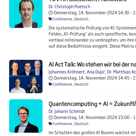
Dr. Christoph Poetsch
Donnerstag, 14. November 2024
14:30 - 
Conference
, Deutsch
Die systematische Prüfung von KI-Systemen 
Feldes „KI-Prüfung“ als auch spezifische, k
vertikal miteinander zu verknüpfen, um ihre
auf diese Bedürfnisse eingeht. Diese Matrix
AI Act Talk: Wo stehen wir bei der
Johannes Kröhnert
,
Ana Dujić
,
Dr. Matthias K
Donnerstag, 14. November 2024
14:45 - 
Conference
, Deutsch
Quantencomputing + AI = Zukunft
Dr. Johann Schmidt
Donnerstag, 14. November 2024
15:00 - 
Conference
, Deutsch
Im Schatten des großen AI Booms wächst mi