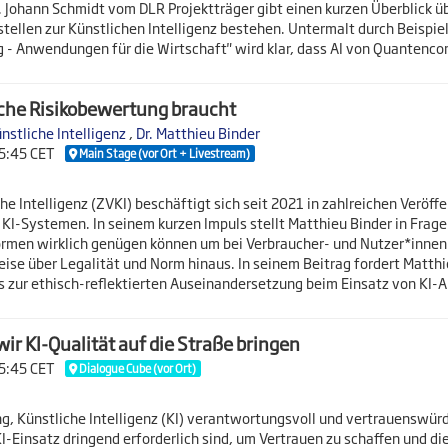
n. Johann Schmidt vom DLR Projektträger gibt einen kurzen Überblick 
tellen zur Künstlichen Intelligenz bestehen. Untermalt durch Beispi
 Anwendungen für die Wirtschaft" wird klar, dass AI von Quantencom
che Risikobewertung braucht
̈nstliche Intelligenz
,
Dr. Matthieu Binder
15:45 CET
Main Stage (vor Ort + Livestream)
e Intelligenz (ZVKI) beschäftigt sich seit 2021 in zahlreichen Veröf
KI-Systemen. In seinem kurzen Impuls stellt Matthieu Binder in Frage
rmen wirklich genügen können um bei Verbraucher- und Nutzer*innen 
se über Legalität und Norm hinaus. In seinem Beitrag fordert Matthi
ess zur ethisch-reflektierten Auseinandersetzung beim Einsatz von K
wir KI-Qualität auf die Straße bringen
15:45 CET
Dialogue Cube (vor Ort)
 Künstliche Intelligenz (KI) verantwortungsvoll und vertrauenswürdig 
I-Einsatz dringend erforderlich sind, um Vertrauen zu schaffen und die