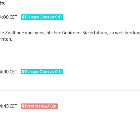
ts
14:00 CET
Dialogue Cube (vor Ort)
ale Zwillinge von menschlichen Gehirnen. Sie erfahren, zu welchen ko
önnten.
14:30 CET
Dialogue Cube (vor Ort)
14:45 CET
Event space @AICon