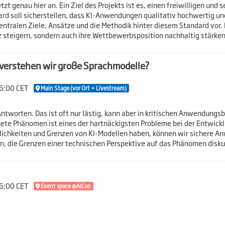
tzt genau hier an. Ein Ziel des Projekts ist es, einen freiwilligen 
ard soll sicherstellen, dass KI-Anwendungen qualitativ hochwertig un
zentralen Ziele, Ansätze und die Methodik hinter diesem Standard vor
nz steigern, sondern auch ihre Wettbewerbsposition nachhaltig stärke
 verstehen wir große Sprachmodelle?
16:00 CET
Main Stage (vor Ort + Livestream)
tworten. Das ist oft nur lästig, kann aber in kritischen Anwendungs
hnete Phänomen ist eines der hartnäckigsten Probleme bei der Entwic
glichkeiten und Grenzen von KI-Modellen haben, können wir sichere A
en, die Grenzen einer technischen Perspektive auf das Phänomen disk
16:00 CET
Event space @AICon