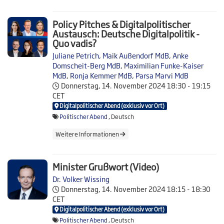
Policy Pitches & Digitalpolitischer
Austausch: Deutsche Digitalpolitik -
Quo vadis?
Juliane Petrich
,
Maik Außendorf MdB
,
Anke
Domscheit-Berg MdB
,
Maximilian Funke-Kaiser
MdB
,
Ronja Kemmer MdB
,
Parsa Marvi MdB
Donnerstag, 14. November 2024
18:30 - 19:15
CET
Digitalpolitischer Abend (exklusiv vor Ort)
Politischer Abend
, Deutsch
Weitere Informationen
Minister Grußwort (Video)
Dr. Volker Wissing
Donnerstag, 14. November 2024
18:15 - 18:30
CET
Digitalpolitischer Abend (exklusiv vor Ort)
Politischer Abend
, Deutsch