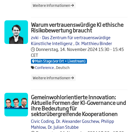
Weitere Informationen
Warum vertrauenswürdige KI ethische
Risikobewertung braucht
zvki - Das Zentrum für vertrauenswürdige
Künstliche Intelligenz
,
Dr. Matthieu Binder
Donnerstag, 14. November 2024
15:30 - 15:45
CET
Main Stage (vor Ort + Livestream)
Conference
, Deutsch
Weitere Informationen
Gemeinwohlorientierte Innovation:
Aktuelle Formen der KI-Governance und
ihre Bedeutung für
sektorübergreifende Kooperationen
Civic Coding
,
Dr. Alexander Goschew
,
Philipp
Mahlow
,
Dr. Julian Stubbe