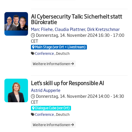
AI Cybersecurity Talk: Sicherheit statt
Bürokratie
Marc Fliehe
,
Claudia Plattner
,
Dirk Kretzschmar
Donnerstag, 14. November 2024
16:30 - 17:00
CET
Main Stage (vor Ort + Livestream)
Conference
, Deutsch
Weitere Informationen
Let’s skill up for Responsible AI
Astrid Aupperle
Donnerstag, 14. November 2024
14:00 - 14:30
CET
Dialogue Cube (vor Ort)
Conference
, Deutsch
Weitere Informationen