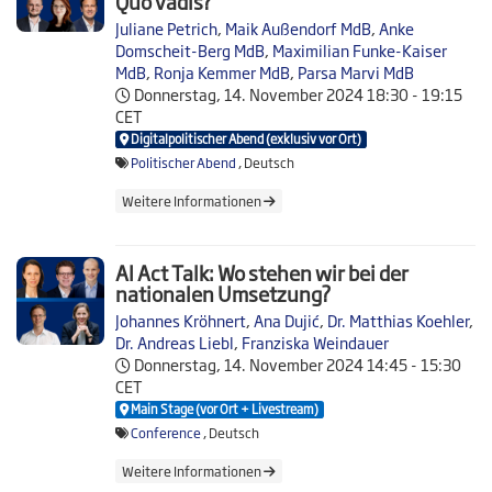
Quo vadis?
Juliane Petrich
,
Maik Außendorf MdB
,
Anke
Domscheit-Berg MdB
,
Maximilian Funke-Kaiser
MdB
,
Ronja Kemmer MdB
,
Parsa Marvi MdB
Donnerstag, 14. November 2024
18:30 - 19:15
CET
Digitalpolitischer Abend (exklusiv vor Ort)
Politischer Abend
, Deutsch
Weitere Informationen
AI Act Talk: Wo stehen wir bei der
nationalen Umsetzung?
Johannes Kröhnert
,
Ana Dujić
,
Dr. Matthias Koehler
,
Dr. Andreas Liebl
,
Franziska Weindauer
Donnerstag, 14. November 2024
14:45 - 15:30
CET
Main Stage (vor Ort + Livestream)
Conference
, Deutsch
Weitere Informationen