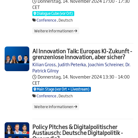
Donnerstag, 14. November 2024
17:00 - 17:30
CET
Dialogue Cube (vor Ort)
Conference
, Deutsch
Weitere Informationen
AI Innovation Talk: Europas KI-Zukunft -
grenzenlose Innovation, aber sicher?
Kilian Gross
,
Judith Peterka
,
Joachim Schreiner
,
Dr.
Patrick Gilroy
Donnerstag, 14. November 2024
13:30 - 14:00
CET
Main Stage (vor Ort + Livestream)
Conference
, Deutsch
Weitere Informationen
Policy Pitches & Digitalpolitischer
Austausch: Deutsche Digitalpolitik -