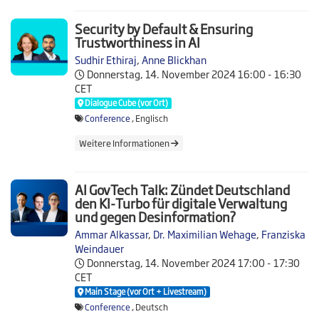
Security by Default & Ensuring
Trustworthiness in AI
Sudhir Ethiraj
,
Anne Blickhan
Donnerstag, 14. November 2024
16:00 - 16:30
CET
Dialogue Cube (vor Ort)
Conference
, Englisch
Weitere Informationen
AI GovTech Talk: Zündet Deutschland
den KI-Turbo für digitale Verwaltung
und gegen Desinformation?
Ammar Alkassar
,
Dr. Maximilian Wehage
,
Franziska
Weindauer
Donnerstag, 14. November 2024
17:00 - 17:30
CET
Main Stage (vor Ort + Livestream)
Conference
, Deutsch