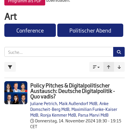
Programm als PDF
Art
Conference
Politischer Abend
Policy Pitches & Digitalpolitischer
Austausch: Deutsche Digitalpolitik -
Quo vadis?
Juliane Petrich
,
Maik Außendorf MdB
,
Anke
Domscheit-Berg MdB
,
Maximilian Funke-Kaiser
MdB
,
Ronja Kemmer MdB
,
Parsa Marvi MdB
Donnerstag, 14. November 2024
18:30 - 19:15
CET